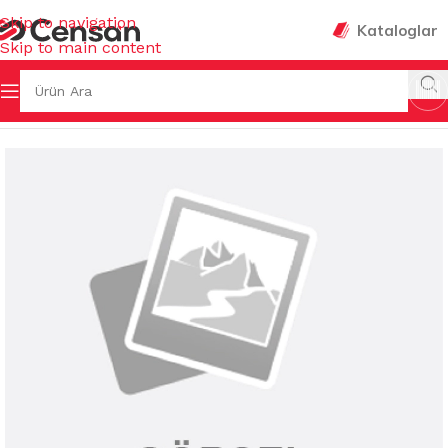
Skip to navigation
Kataloglar
Skip to main content
 Sayfa
/
MUTFAK EŞYALARI
/
MUHTELİF MUTFAK EŞYALARI