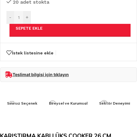
20 adet stokta
-
+
SEPETE EKLE
İstek listesine ekle
Teslimat bilgisi için tıklayın
Sınırsız Seçenek
Bireysel ve Kurumsal
Sektör Deneyimi
KARIŞTIRMA KABI LÜKS COOKER 26 CM