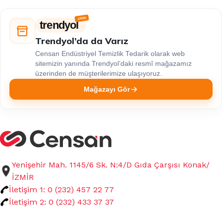
trendyol
Trendyol’da da Varız
Censan Endüstriyel Temizlik Tedarik olarak web
sitemizin yanında Trendyol’daki resmî mağazamız
üzerinden de müşterilerimize ulaşıyoruz.
Mağazayı Gör
Yenişehir Mah. 1145/6 Sk. N:4/D Gıda Çarşısı Konak/
İZMİR
İletişim 1: 0 (232) 457 22 77
İletişim 2: 0 (232) 433 37 37