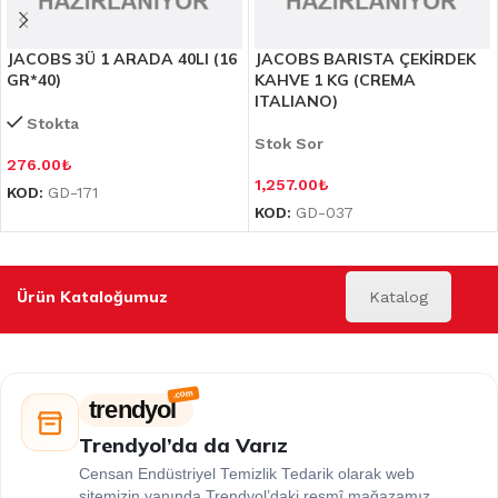
JACOBS 3Ü 1 ARADA 40LI (16
JACOBS BARISTA ÇEKİRDEK
GR*40)
KAHVE 1 KG (CREMA
ITALIANO)
Stokta
Stok Sor
276.00
₺
1,257.00
₺
KOD:
GD-171
KOD:
GD-037
Ürün Kataloğumuz
Katalog
trendyol
Trendyol’da da Varız
Censan Endüstriyel Temizlik Tedarik olarak web
sitemizin yanında Trendyol’daki resmî mağazamız