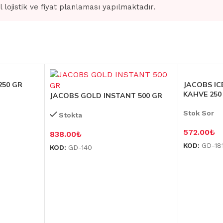
l lojistik ve fiyat planlaması yapılmaktadır.
250 GR
JACOBS IC
KAHVE 250 
JACOBS GOLD INSTANT 500 GR
Stok Sor
Stokta
572.00
₺
838.00
₺
KOD:
GD-18
KOD:
GD-140