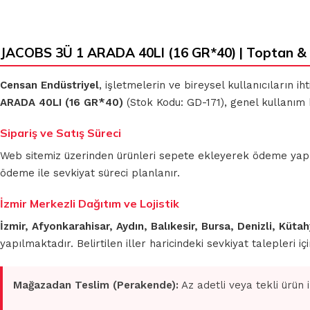
JACOBS 3Ü 1 ARADA 40LI (16 GR*40) | Toptan &
KLASIK
MİKROFİBER
Censan Endüstriyel
, işletmelerin ve bireysel kullanıcıların 
BEZLER
TEMİZLİK
BEZLERİ
ARADA 40LI (16 GR*40)
(Stok Kodu: GD-171), genel kullanım 
MUHTELİF
Sipariş ve Satış Süreci
TEMİZLİK
MİKROFİBER
Web sitemiz üzerinden ürünleri sepete ekleyerek ödeme yapmada
BEZLERİ
OTO GRUBU
ödeme ile sevkiyat süreci planlanır.
İzmir Merkezli Dağıtım ve Lojistik
İzmir, Afyonkarahisar, Aydın, Balıkesir, Bursa, Denizli, Küt
yapılmaktadır. Belirtilen iller haricindeki sevkiyat talepleri 
Mağazadan Teslim (Perakende):
Az adetli veya tekli ürün 