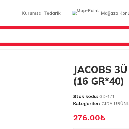
Kurumsal Tedarik
Mağaza Kon
A 40LI (16 GR*40)
JACOBS 3Ü
(16 GR*40)
Stok kodu:
GD-171
Kategoriler:
GIDA ÜRÜNL
276.00
₺