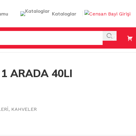
umu
Kataloglar
 1 ARADA 40LI
ERİ
,
KAHVELER