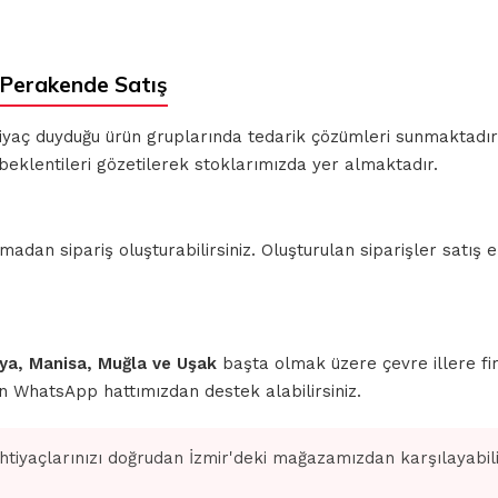
 Perakende Satış
ihtiyaç duyduğu ürün gruplarında tedarik çözümleri sunmaktadı
beklentileri gözetilerek stoklarımızda yer almaktadır.
n sipariş oluşturabilirsiniz. Oluşturulan siparişler satış ek
ahya, Manisa, Muğla ve Uşak
başta olmak üzere çevre illere fi
için WhatsApp hattımızdan destek alabilirsiniz.
ihtiyaçlarınızı doğrudan İzmir'deki mağazamızdan karşılayabilir