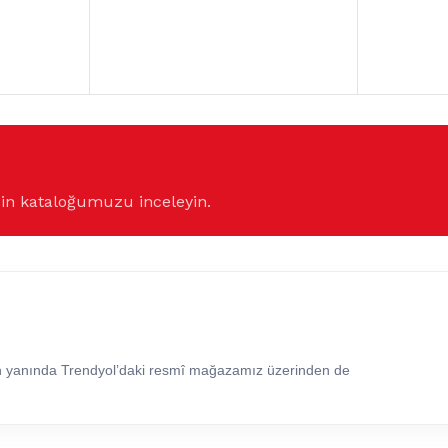
çin kataloğumuzu inceleyin.
in yanında Trendyol’daki resmî mağazamız üzerinden de