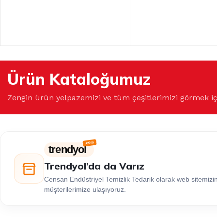
Ürün Kataloğumuz
Zengin ürün yelpazemizi ve tüm çeşitlerimizi görmek i
trendyol
Trendyol’da da Varız
Censan Endüstriyel Temizlik Tedarik olarak web sitemiz
müşterilerimize ulaşıyoruz.