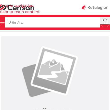
Skip to navigation
Kataloglar
Skip to main content
fa
/
TEMİZLİK GEREÇLERİ
/
MOPLAR
/
ISLAK & YAYLI MOPLAR