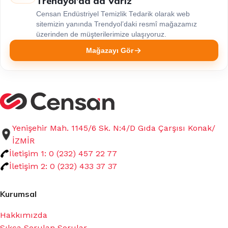
Trendyol’da da Varız
Censan Endüstriyel Temizlik Tedarik olarak web
sitemizin yanında Trendyol’daki resmî mağazamız
üzerinden de müşterilerimize ulaşıyoruz.
Mağazayı Gör
Yenişehir Mah. 1145/6 Sk. N:4/D Gıda Çarşısı Konak/
İZMİR
İletişim 1: 0 (232) 457 22 77
İletişim 2: 0 (232) 433 37 37
Kurumsal
Hakkımızda
Sıkça Sorulan Sorular