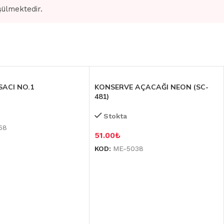
şülmektedir.
ACI NO.1
KONSERVE AÇACAĞI NEON (SC-
481)
Stokta
58
51.00
₺
KOD:
ME-5038