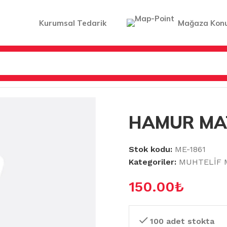
Kurumsal Tedarik
Mağaza Kon
ARI
/
HAMUR MATI(8646)(8930)
HAMUR MAT
Stok kodu:
ME-1861
Kategoriler:
MUHTELİF 
150.00
₺
100 adet stokta