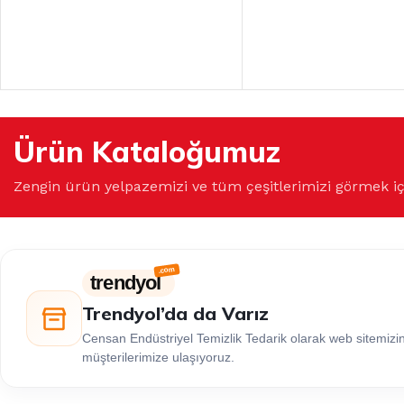
Ürün Kataloğumuz
Zengin ürün yelpazemizi ve tüm çeşitlerimizi görmek i
trendyol
Trendyol’da da Varız
Censan Endüstriyel Temizlik Tedarik olarak web sitemiz
müşterilerimize ulaşıyoruz.