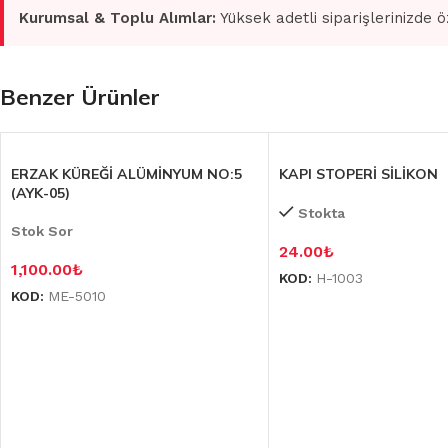
Kurumsal & Toplu Alımlar:
Yüksek adetli siparişlerinizde ö
Benzer Ürünler
ERZAK KÜREĞİ ALÜMİNYUM NO:5
KAPI STOPERİ SİLİKON
(AYK-05)
Stokta
Stok Sor
24.00
₺
1,100.00
₺
KOD:
H-1003
KOD:
ME-5010