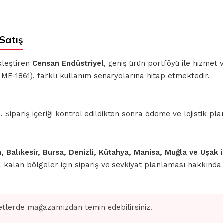
Satış
kleştiren
Censan Endüstriyel
, geniş ürün portföyü ile hizmet
ME-1861), farklı kullanım senaryolarına hitap etmektedir.
ipariş içeriği kontrol edildikten sonra ödeme ve lojistik planl
n, Balıkesir, Bursa, Denizli, Kütahya, Manisa, Muğla ve Uşak
i
nda kalan bölgeler için sipariş ve sevkiyat planlaması hakkınd
tlerde mağazamızdan temin edebilirsiniz.