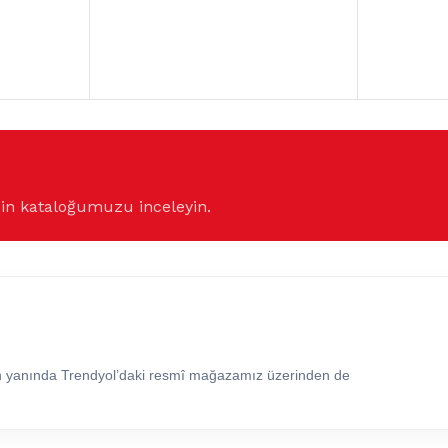
çin kataloğumuzu inceleyin.
in yanında Trendyol’daki resmî mağazamız üzerinden de