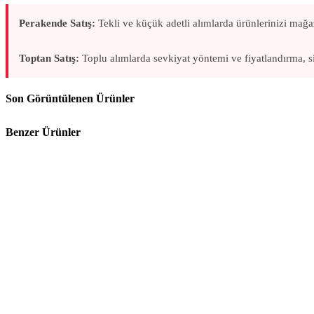
Saklama Kutuları & Bakliyat Kovaları
Perakende Satış:
Tekli ve küçük adetli alımlarda ürünlerinizi mağaz
Sıvı Aktarma Pompaları
Toptan Satış:
Toplu alımlarda sevkiyat yöntemi ve fiyatlandırma, si
Numune & Ölçü Kapları
Son Görüntülenen Ürünler
Masaüstü Küllükler
Benzer Ürünler
Kaşıklık & Tabaklık
Lavabo Gereçleri
Pasta Malzemeleri
Çaydanlık & Cezve & Isıtıcı
Şaşulalar
Huniler