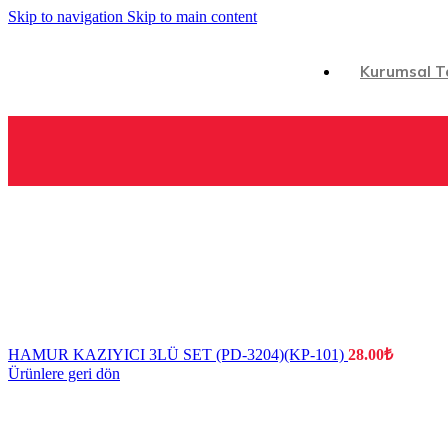
ÇAMAŞIR İPLERİ
Skip to navigation
Skip to main content
PAZAR ARABALARI & MARKET SEPETİ
Kurumsal T
Ana Sayfa
/
ÇÖP TORBALARI & KOVALAR & GERİ DÖNÜŞ
HAMUR KAZIYICI 3LÜ SET (PD-3204)(KP-101)
28.00
₺
Ürünlere geri dön