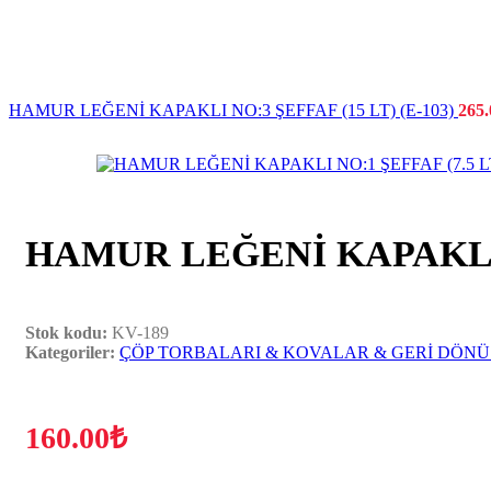
HAMUR LEĞENİ KAPAKLI NO:3 ŞEFFAF (15 LT) (E-103)
265.
HAMUR LEĞENİ KAPAKLI NO
Stok kodu:
KV-189
Kategoriler:
ÇÖP TORBALARI & KOVALAR & GERİ DÖN
ASKILAR
PLASTİK ELBİSE ASKILARI
160.00
₺
OTEL ASKILARI