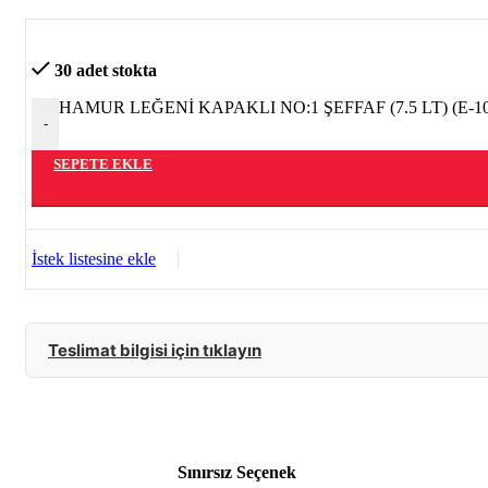
DUVAR & KAPI ARKASI ASKILARI
AHŞAP ELBİSE ASKILARI
30 adet stokta
HAMUR LEĞENİ KAPAKLI NO:1 ŞEFFAF (7.5 LT) (E-101
PORTMANTO ASKILARI & ŞEMSİYELİKLER
-
MUHTELİF ASKILAR
SEPETE EKLE
İstek listesine ekle
Teslimat bilgisi için tıklayın
Sınırsız Seçenek