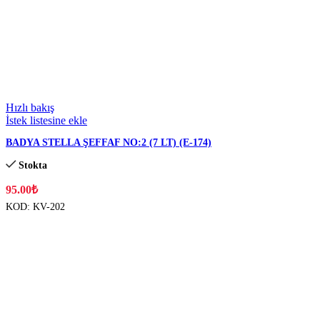
Hızlı bakış
İstek listesine ekle
BADYA STELLA ŞEFFAF NO:2 (7 LT) (E-174)
Stokta
95.00
₺
KOD:
KV-202