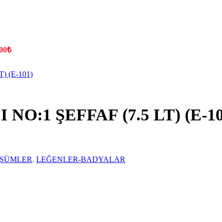
00
₺
:1 ŞEFFAF (7.5 LT) (E-10
ÜŞÜMLER
,
LEĞENLER-BADYALAR