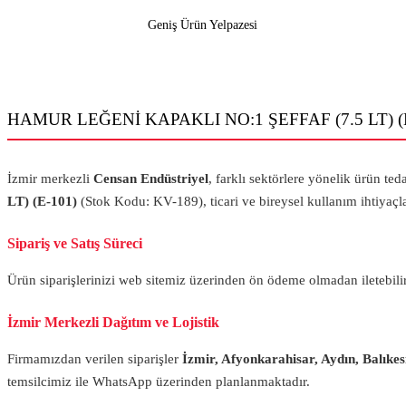
Geniş Ürün Yelpazesi
HAMUR LEĞENİ KAPAKLI NO:1 ŞEFFAF (7.5 LT) (E-10
İzmir merkezli
Censan Endüstriyel
, farklı sektörlere yönelik ürün ted
LT) (E-101)
(Stok Kodu: KV-189), ticari ve bireysel kullanım ihtiyaçl
Sipariş ve Satış Süreci
Ürün siparişlerinizi web sitemiz üzerinden ön ödeme olmadan iletebili
İzmir Merkezli Dağıtım ve Lojistik
Firmamızdan verilen siparişler
İzmir, Afyonkarahisar, Aydın, Balıke
temsilcimiz ile WhatsApp üzerinden planlanmaktadır.
MUTFAK EŞYALARI