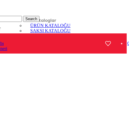
Search
Kataloglar
ÜRÜN KATALOĞU
r
SAKSI KATALOĞU
R
bı
neri
1 ŞEFFAF (7.5 LT) (E-101)