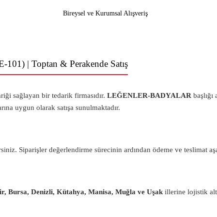
Bireysel ve Kurumsal Alışveriş
1) | Toptan & Perakende Satış
ariği sağlayan bir tedarik firmasıdır.
LEĞENLER-BADYALAR
başlığı 
arına uygun olarak satışa sunulmaktadır.
rsiniz. Siparişler değerlendirme sürecinin ardından ödeme ve teslimat a
sir, Bursa, Denizli, Kütahya, Manisa, Muğla ve Uşak
illerine lojistik a