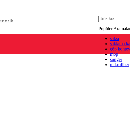
0 (532) 422 45 64 (WhatsApp Hattı)
edarik
Popüler Aramala
saksı
Yenişehir Mah.1145/6. Sk. N:4/E Gıda Çarşısı Konak/İZMİ
saklama ka
çöp kontey
ÜMLER
/
LEĞENLER-BADYALAR
/
HAMUR LEĞENİ KAPAKLI NO:
Mağaza Detayları
mop
sünger
Pzt. – Cum:
08:00 - 18
:00
mikrofiber
Cmt:
08:00 - 16
:30
(541) 188-6735 (Toptan Satış)
(232) 433 37 37 (Perakende Satış)
Mağaza Konumları