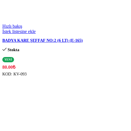
Köşeli Küvetler
Çay - Kahve Bardakları & Termoslar & Aksesuarları
Hızlı bakış
İstek listesine ekle
Tepsiler
BADYA KARE ŞEFFAF NO:2 (6 LT) (E-165)
Stokta
Tuzluk & Biberlik & Yağlık & Ekmeklik & Sos Şişesi
YENİ
Kesim Panoları
80.00
₺
KOD:
KV-093
Mutfak Çakmağı & Reşo Yakıtı & Mangal
Su & Yağ & Atık Bidonları
Düzenleyiciler
Cam Mutfak Eşyaları