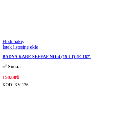
Cam Kavanoz & Pet Bidon
Su Bardakları & Sürahiler & Aksesuarları
Tabaklar & Kaseler & Melamin Ürünler
Hızlı bakış
İstek listesine ekle
Endüstriyel Mutfak
BADYA KARE ŞEFFAF NO:4 (15 LT) (E-167)
Çatal & Bıçak & Kaşık
Kepçe & Kevgir & Spatula & Maşa & Çırpıcı
Stokta
Bıçak & Satır
Muhtelif Endüstriyel Mutfak Malzemeleri
150.00
₺
KOD:
KV-136
Süzgeçler
Sürahi & Matara
Muhtelif Mutfak Eşyaları