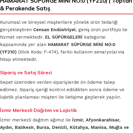
HAMARAT SÜPÜRGE MİNİ NO:0 (YF210) | Toptan
& Perakende Satış
Kurumsal ve bireysel müşterilere yönelik ürün tedariği
gerçekleştiren
Censan Endüstriyel
, geniş ürün portföyü ile
hizmet vermektedir.
EL SÜPÜRGELERİ
kategorisi
kapsamında yer alan
HAMARAT SÜPÜRGE MİNİ NO:0
(YF210)
(Stok Kodu: F-474), farklı kullanım senaryolarına
hitap etmektedir.
Sipariş ve Satış Süreci
Sepet üzerinden verilen siparişlerde ön ödeme talep
edilmez. Sipariş içeriği kontrol edildikten sonra ödeme ve
lojistik planlaması müşteri ile iletişime geçilerek yapılır.
İzmir Merkezli Dağıtım ve Lojistik
İzmir merkezli dağıtım ağımız ile
İzmir, Afyonkarahisar,
Aydın, Balıkesir, Bursa, Denizli, Kütahya, Manisa, Muğla ve