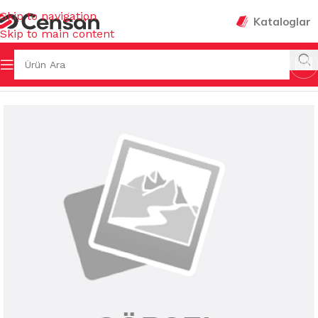
Skip to navigation
Kataloglar
Skip to main content
YASALLARI
/
BULAŞIK MAKİNE DETERJANLARI&TABLETLER