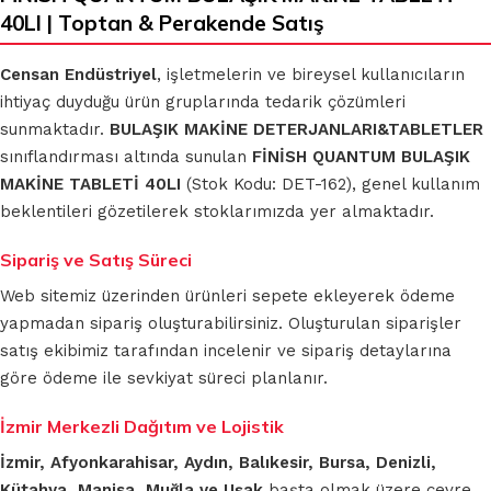
40LI | Toptan & Perakende Satış
Censan Endüstriyel
, işletmelerin ve bireysel kullanıcıların
ihtiyaç duyduğu ürün gruplarında tedarik çözümleri
sunmaktadır.
BULAŞIK MAKİNE DETERJANLARI&TABLETLER
sınıflandırması altında sunulan
FİNİSH QUANTUM BULAŞIK
MAKİNE TABLETİ 40LI
(Stok Kodu: DET-162), genel kullanım
beklentileri gözetilerek stoklarımızda yer almaktadır.
Sipariş ve Satış Süreci
Web sitemiz üzerinden ürünleri sepete ekleyerek ödeme
yapmadan sipariş oluşturabilirsiniz. Oluşturulan siparişler
satış ekibimiz tarafından incelenir ve sipariş detaylarına
göre ödeme ile sevkiyat süreci planlanır.
İzmir Merkezli Dağıtım ve Lojistik
İzmir, Afyonkarahisar, Aydın, Balıkesir, Bursa, Denizli,
Kütahya, Manisa, Muğla ve Uşak
başta olmak üzere çevre