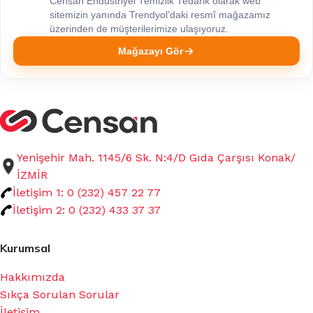
Censan Endüstriyel Temizlik Tedarik olarak web
sitemizin yanında Trendyol’daki resmî mağazamız
üzerinden de müşterilerimize ulaşıyoruz.
Mağazayı Gör
Yenişehir Mah. 1145/6 Sk. N:4/D Gıda Çarşısı Konak/
İZMİR
İletişim 1: 0 (232) 457 22 77
İletişim 2: 0 (232) 433 37 37
Kurumsal
Hakkımızda
Sıkça Sorulan Sorular
İletişim