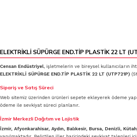
ELEKTRİKLİ SÜPÜRGE END.TİP PLASTİK 22 LT (UT
Censan Endüstriyel
, işletmelerin ve bireysel kullanıcıların 
ELEKTRİKLİ SÜPÜRGE END.TİP PLASTİK 22 LT (UTP721P)
(St
Sipariş ve Satış Süreci
Web sitemiz üzerinden ürünleri sepete ekleyerek ödeme yapmada
ödeme ile sevkiyat süreci planlanır.
İzmir Merkezli Dağıtım ve Lojistik
İzmir, Afyonkarahisar, Aydın, Balıkesir, Bursa, Denizli, Küt
yapılmaktadır. Belirtilen iller haricindeki sevkiyat talepleri 