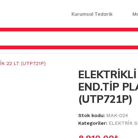
Kurumsal Tedarik
M
Rİ
/
ELEKTRİKLİ SÜPÜRGE END.TİP PLASTİK 22 LT (UTP721
ELEKTRİKL
END.TİP PL
(UTP721P)
Stok kodu:
MAK-024
Kategoriler:
ELEKTRİK 