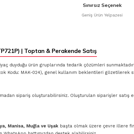
Sınırsız Seçenek
Geniş Ürün Yelpazesi
P721P) | Toptan & Perakende Satış
ihtiyaç duyduğu ürün gruplarında tedarik çözümleri sunmaktadı
ok Kodu: MAK-024), genel kullanım beklentileri gözetilerek 
n sipariş oluşturabilirsiniz. Oluşturulan siparişler satış ek
ahya, Manisa, Muğla ve Uşak
başta olmak üzere çevre illere fi
için WhatsApp hattımızdan destek alabilirsiniz.