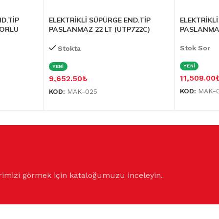
D.TİP
ELEKTRİKLİ SÜPÜRGE END.TİP
ELEKTRİKL
TORLU
PASLANMAZ 22 LT (UTP722C)
PASLANMAZ
Stok Sor
Stokta
YENİ
YENİ
11,508.00
9,652.50
₺
KOD:
MAK-
KOD:
MAK-025
rimizi görmek için kataloğumuzu inceleyin.