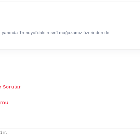
in yanında Trendyol’daki resmî mağazamız üzerinden de
n Sorular
umu
dır.