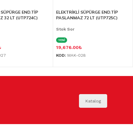
İ SÜPÜRGE END.TİP
ELEKTRİKLİ SÜPÜRGE END.TİP
 32 LT (UTP724C)
PASLANMAZ 72 LT (UTP725C)
Stok Sor
YENİ
₺
19,676.00
₺
027
KOD:
MAK-028
Katalog