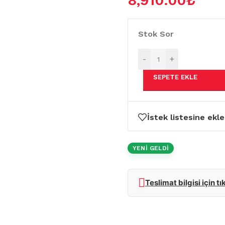
8,910.00
₺
Stok Sor
-
+
SEPETE EKLE
İstek listesine ekle
YENİ GELDİ
Teslimat bilgisi için tı