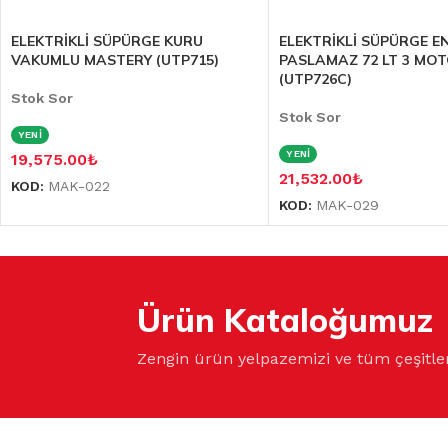
ELEKTRİKLİ SÜPÜRGE KURU
ELEKTRİKLİ SÜPÜRGE EN
VAKUMLU MASTERY (UTP715)
PASLAMAZ 72 LT 3 MO
(UTP726C)
Stok Sor
Stok Sor
YENİ
YENİ
19,575.00
₺
21,532.00
₺
KOD:
MAK-022
KOD:
MAK-029
Ürün Kataloğumuz
Zengin ürün yelpazemizi ve tüm çeşitle