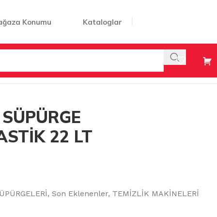
ağaza Konumu
Kataloglar
P)
İ SÜPÜRGE
ASTİK 22 LT
SÜPÜRGELERİ
,
Son Eklenenler
,
TEMİZLİK MAKİNELERİ