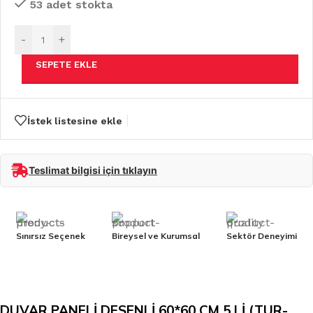
53 adet stokta
-
+
SEPETE EKLE
İstek listesine ekle
Teslimat bilgisi için tıklayın
Sınırsız Seçenek
Bireysel ve Kurumsal
Sektör Deneyimi
DUVAR PANELİ DESENLİ 60*60 CM 5 Lİ (TUR-