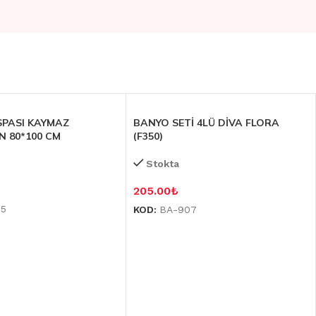
SPASI KAYMAZ
BANYO SETİ 4LÜ DİVA FLORA
 80*100 CM
(F350)
Stokta
205.00
₺
05
KOD:
BA-907