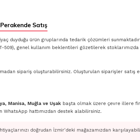
Perakende Satış
ihtiyaç duyduğu ürün gruplarında tedarik çözümleri sunmaktadı
-509), genel kullanım beklentileri gözetilerek stoklarımızda
n sipariş oluşturabilirsiniz. Oluşturulan siparişler satış ek
ahya, Manisa, Muğla ve Uşak
başta olmak üzere çevre illere fi
için WhatsApp hattımızdan destek alabilirsiniz.
ihtiyaçlarınızı doğrudan İzmir'deki mağazamızdan karşılayabilir