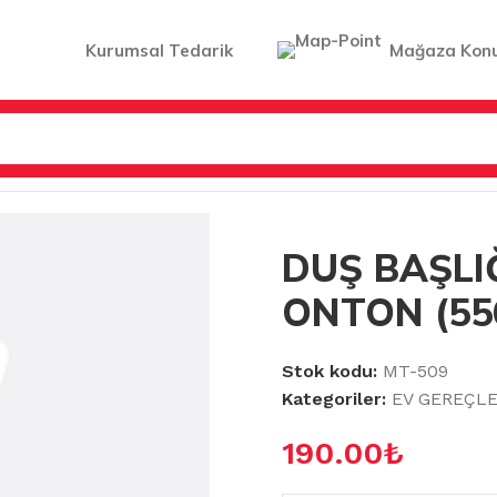
Kurumsal Tedarik
Mağaza Kon
ARI
/
DUŞ BAŞLIĞI TAKIM ONTON (556423)
DUŞ BAŞLI
ONTON (55
Stok kodu:
MT-509
Kategoriler:
EV GEREÇLE
190.00
₺