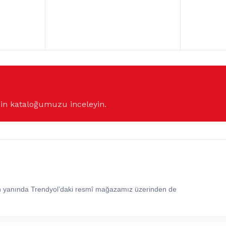
çin kataloğumuzu inceleyin.
in yanında Trendyol’daki resmî mağazamız üzerinden de