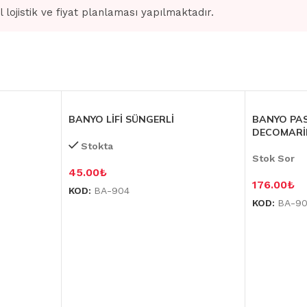
l lojistik ve fiyat planlaması yapılmaktadır.
BANYO LİFİ SÜNGERLİ
BANYO PA
DECOMARİN
Stokta
Stok Sor
45.00
₺
176.00
₺
KOD:
BA-904
KOD:
BA-9