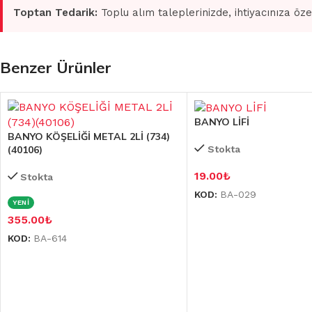
Toptan Tedarik:
Toplu alım taleplerinizde, ihtiyacınıza öze
Benzer Ürünler
BANYO LİFİ
BANYO KÖŞELİĞİ METAL 2Lİ (734)
(40106)
Stokta
19.00
₺
Stokta
KOD:
BA-029
YENİ
355.00
₺
KOD:
BA-614