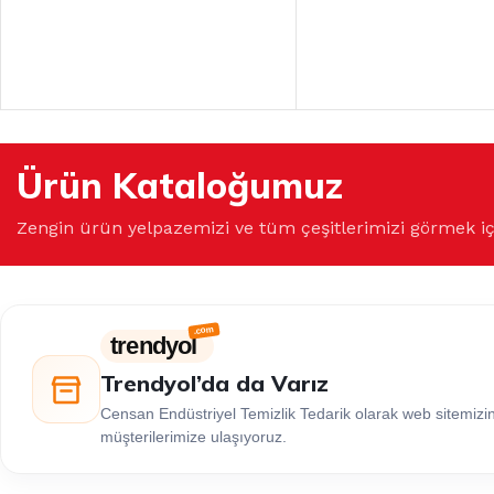
Ürün Kataloğumuz
Zengin ürün yelpazemizi ve tüm çeşitlerimizi görmek i
trendyol
Trendyol’da da Varız
Censan Endüstriyel Temizlik Tedarik olarak web sitemiz
müşterilerimize ulaşıyoruz.