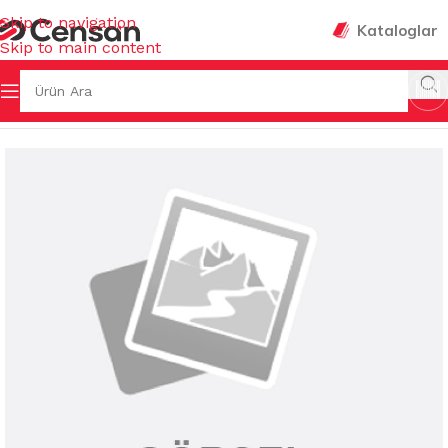
Skip to navigation
Kataloglar
Skip to main content
fa
/
TEMİZLİK KİMYASALLARI
/
KATI EL&BANYO SABUNLARI