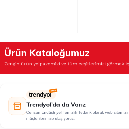
Ürün Kataloğumuz
Zengin ürün yelpazemizi ve tüm çeşitlerimizi görmek i
trendyol
Trendyol’da da Varız
Censan Endüstriyel Temizlik Tedarik olarak web sitemiz
müşterilerimize ulaşıyoruz.