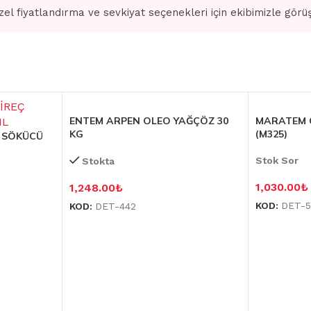
zel fiyatlandırma ve sevkiyat seçenekleri için ekibimizle görü
ENTEM ARPEN OLEO YAĞÇÖZ 30
MARATEM C
KG
(M325)
Ç SÖKÜCÜ
Stok Sor
Stokta
1,030.00
₺
1,248.00
₺
KOD:
DET-5
KOD:
DET-442