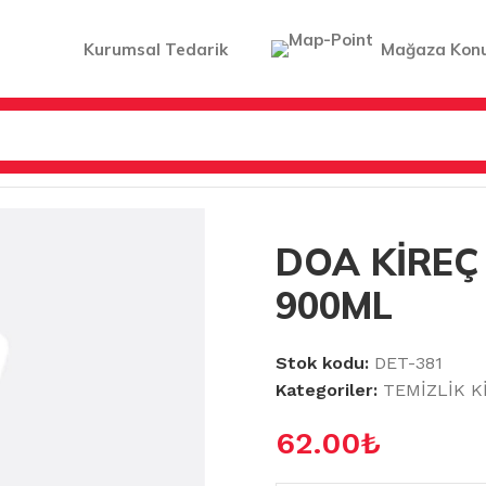
Kurumsal Tedarik
Mağaza Kon
Z&TUZRUHU
/
DOA KİREÇ ÇÖZÜCÜ 900ML
DOA KİREÇ
900ML
Stok kodu:
DET-381
Kategoriler:
TEMİZLİK K
62.00
₺