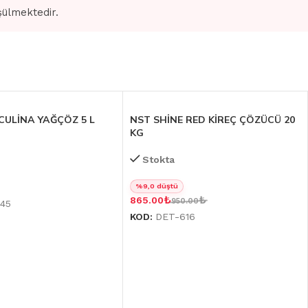
şülmektedir.
ULİNA YAĞÇÖZ 5 L
NST SHİNE RED KİREÇ ÇÖZÜCÜ 20
KG
Stokta
%9,0 düştü
₺
₺
865.00
950.00
45
KOD:
DET-616