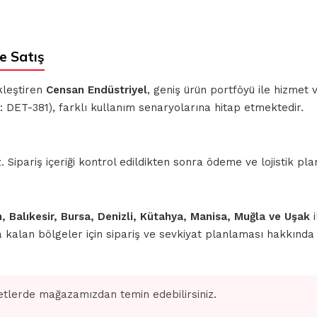
e Satış
kleştiren
Censan Endüstriyel
, geniş ürün portföyü ile hizmet
 DET-381), farklı kullanım senaryolarına hitap etmektedir.
ipariş içeriği kontrol edildikten sonra ödeme ve lojistik planl
n, Balıkesir, Bursa, Denizli, Kütahya, Manisa, Muğla ve Uşak
i
nda kalan bölgeler için sipariş ve sevkiyat planlaması hakkınd
tlerde mağazamızdan temin edebilirsiniz.