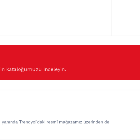
çin kataloğumuzu inceleyin.
in yanında Trendyol’daki resmî mağazamız üzerinden de