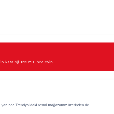
çin kataloğumuzu inceleyin.
in yanında Trendyol’daki resmî mağazamız üzerinden de