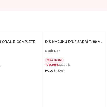
SI ORAL-B COMPLETE
DİŞ MACUNU EYÜP SABRİ T. 90 ML
Stok Sor
%3,2 düştü
₺
₺
179.00
185.00
5
KOD:
K-1067