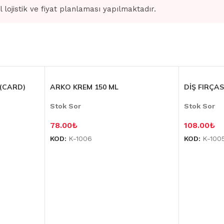
l lojistik ve fiyat planlaması yapılmaktadır.
(CARD)
ARKO KREM 150 ML
DİŞ FIRÇA
Stok Sor
Stok Sor
78.00
₺
108.00
₺
KOD:
K-1006
KOD:
K-100