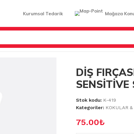
Kurumsal Tedarik
Mağaza Kon
FIRÇASI SENSODYNE SENSİTİVE SOFT
DİŞ FIRÇA
SENSİTİVE
Stok kodu:
K-419
Kategoriler:
KOKULAR & 
75.00
₺