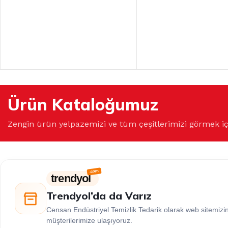
Ürün Kataloğumuz
Zengin ürün yelpazemizi ve tüm çeşitlerimizi görmek i
trendyol
Trendyol’da da Varız
Censan Endüstriyel Temizlik Tedarik olarak web sitemiz
müşterilerimize ulaşıyoruz.