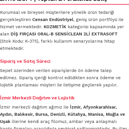
Kurumsal ve bireysel müşterilere yönelik ürün tedariği
gerçekleştiren
Censan Endüstriyel
, geniş ürün portföyü ile
hizmet vermektedir.
KOZMETİK
kategorisi kapsamında yer
alan
DİŞ FIRÇASI ORAL-B SENSİCLEAN 2Lİ EXTRASOFT
(Stok Kodu: K-375), farklı kullanım senaryolarına hitap
etmektedir.
Sipariş ve Satış Süreci
Sepet üzerinden verilen siparişlerde ön ödeme talep
edilmez. Sipariş içeriği kontrol edildikten sonra ödeme ve
lojistik planlaması müşteri ile iletişime geçilerek yapılır.
İzmir Merkezli Dağıtım ve Lojistik
İzmir merkezli dağıtım ağımız ile
İzmir, Afyonkarahisar,
Aydın, Balıkesir, Bursa, Denizli, Kütahya, Manisa, Muğla ve
Uşak
illerine kendi araç filomuz, ambar veya anlaşmalı
kargo firmaları aracılığıyla sevkiyat sağlanmaktadır. Bu iller