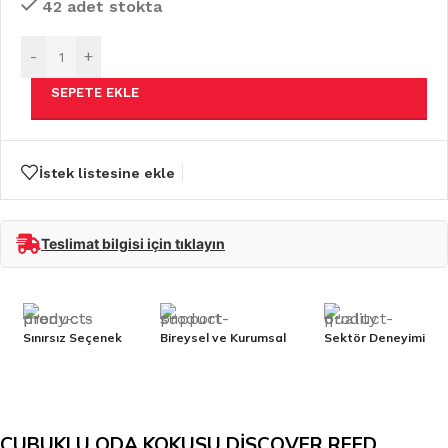
42 adet stokta
-
+
SEPETE EKLE
İstek listesine ekle
Teslimat bilgisi için tıklayın
Sınırsız Seçenek
Bireysel ve Kurumsal
Sektör Deneyimi
ÇUBUKLU ODA KOKUSU DİSCOVER REED