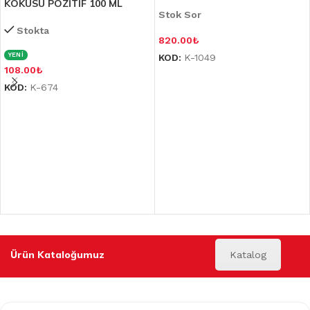
KOKUSU POZİTİF 100 ML
Stok Sor
Stokta
820.00
₺
YENİ
KOD:
K-1049
108.00
₺
KOD:
K-674
Ürün Kataloğumuz
Katalog