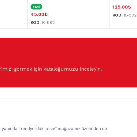
125.00
₺
YENİ
45.00
₺
KOD:
K-002
KOD:
K-682
rimizi görmek için kataloğumuzu inceleyin.
in yanında Trendyol’daki resmî mağazamız üzerinden de