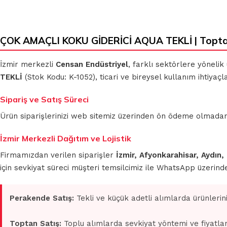
ÇOK AMAÇLI KOKU GİDERİCİ AQUA TEKLİ | Topta
KLASIK BEZLER
MİKROFİBER
TEMİZLİK BEZLERİ
İzmir merkezli
Censan Endüstriyel
, farklı sektörlere yönelik
TEKLİ
(Stok Kodu: K-1052), ticari ve bireysel kullanım ihtiyaç
MUHTELİF
TEMİZLİK BEZLERİ
MİKROFİBER OTO
Sipariş ve Satış Süreci
GRUBU
Ürün siparişlerinizi web sitemiz üzerinden ön ödeme olmadan 
İzmir Merkezli Dağıtım ve Lojistik
Firmamızdan verilen siparişler
İzmir, Afyonkarahisar, Aydın,
için sevkiyat süreci müşteri temsilcimiz ile WhatsApp üzerin
Perakende Satış:
Tekli ve küçük adetli alımlarda ürünlerin
Toptan Satış:
Toplu alımlarda sevkiyat yöntemi ve fiyatlan