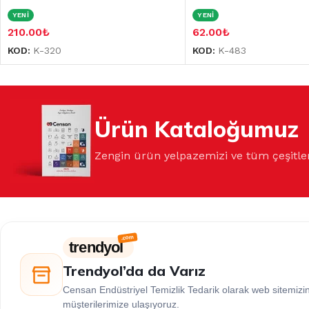
YENİ
YENİ
210.00
₺
62.00
₺
KOD:
K-320
KOD:
K-483
Ürün Kataloğumuz
Zengin ürün yelpazemizi ve tüm çeşitle
trendyol
Trendyol’da da Varız
Censan Endüstriyel Temizlik Tedarik olarak web sitemiz
müşterilerimize ulaşıyoruz.