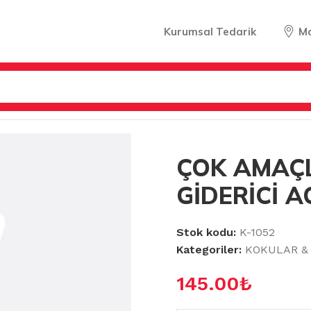
Kurumsal Tedarik
M
OK AMAÇLI KOKU GİDERİCİ AQUA TEKLİ
ÇOK AMAÇL
GİDERİCİ A
Stok kodu:
K-1052
Kategoriler:
KOKULAR & 
145.00
₺