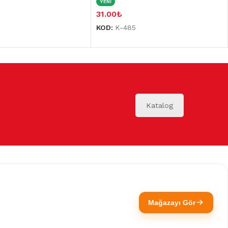
YENİ
31.00
₺
KOD:
K-485
Katalog
Mağazayı Gör