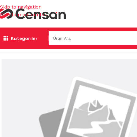
Skip to navigation
Skip to main content
Kategoriler
Ana Sayfa
/
KOKULAR & TEMİZLEYİCİLER
/
WC KOKULARI
/
Ç