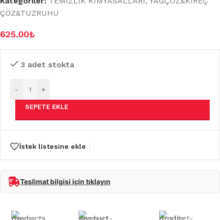
Kategoriler:
TEMİZLİK KİMYASALLARI
,
YAĞÇÖZ&KİREÇ
ÇÖZ&TUZRUHU
625.00
₺
3 adet stokta
-
+
SEPETE EKLE
İstek listesine ekle
Teslimat bilgisi için tıklayın