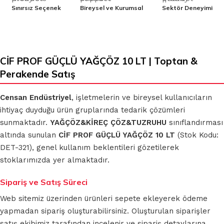
Sınırsız Seçenek
Bireysel ve Kurumsal
Sektör Deneyimi
CİF PROF GÜÇLÜ YAĞÇÖZ 10 LT | Toptan &
Perakende Satış
Censan Endüstriyel
, işletmelerin ve bireysel kullanıcıların
ihtiyaç duyduğu ürün gruplarında tedarik çözümleri
sunmaktadır.
YAĞÇÖZ&KİREÇ ÇÖZ&TUZRUHU
sınıflandırması
altında sunulan
CİF PROF GÜÇLÜ YAĞÇÖZ 10 LT
(Stok Kodu:
DET-321), genel kullanım beklentileri gözetilerek
stoklarımızda yer almaktadır.
Sipariş ve Satış Süreci
Web sitemiz üzerinden ürünleri sepete ekleyerek ödeme
yapmadan sipariş oluşturabilirsiniz. Oluşturulan siparişler
satış ekibimiz tarafından incelenir ve sipariş detaylarına