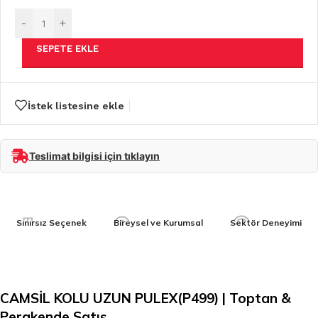
-
+
SEPETE EKLE
İstek listesine ekle
Teslimat bilgisi için tıklayın
Sınırsız Seçenek
Bireysel ve Kurumsal
Sektör Deneyimi
CAMSİL KOLU UZUN PULEX(P499) | Toptan &
Perakende Satış