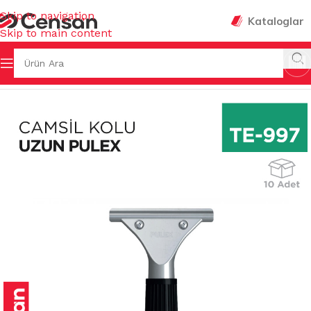
Skip to navigation
Kataloglar
Skip to main content
Sayfa
/
TEMİZLİK GEREÇLERİ
/
CAM TEMİZLEME GEREÇLERİ