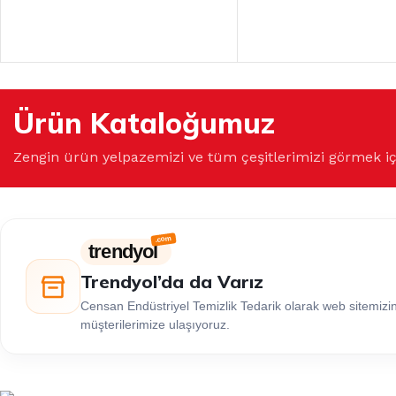
Ürün Kataloğumuz
Zengin ürün yelpazemizi ve tüm çeşitlerimizi görmek i
trendyol
Trendyol’da da Varız
Censan Endüstriyel Temizlik Tedarik olarak web sitemiz
müşterilerimize ulaşıyoruz.