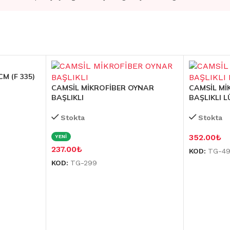
M (F 335)
CAMSİL MİKROFİBER OYNAR
CAMSİL Mİ
BAŞLIKLI
BAŞLIKLI L
Stokta
Stokta
352.00
₺
YENİ
237.00
₺
KOD:
TG-4
KOD:
TG-299