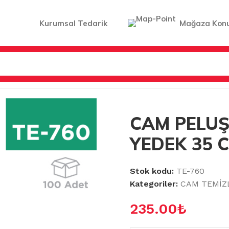
Kurumsal Tedarik
Mağaza Kon
LERİ
/
CAM PELUŞ ULTRA LÜKS YEDEK 35 CM (NM-280)
CAM PELUŞ
YEDEK 35 C
Stok kodu:
TE-760
Kategoriler:
CAM TEMİZ
235.00
₺