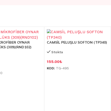
KROFİBER OYNAR
CAMSİL PELUŞLU SOFTON (TP340)
ÜKS (309)(RND102)
Stokta
155.00
₺
KOD:
TG-495
90