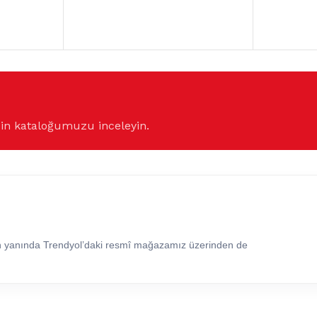
çin kataloğumuzu inceleyin.
in yanında Trendyol’daki resmî mağazamız üzerinden de