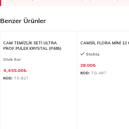
Benzer Ürünler
CAM TEMİZLİK SETİ ULTRA
CAMSİL FLORA MİNİ 12 C
PROF.PULEX KRYSTAL (P485)
Stokta
Stok Sor
28.00
₺
4,455.00
₺
KOD:
TG-497
KOD:
TE-827