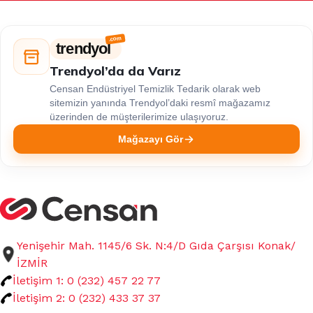
trendyol
Trendyol’da da Varız
Censan Endüstriyel Temizlik Tedarik olarak web
sitemizin yanında Trendyol’daki resmî mağazamız
üzerinden de müşterilerimize ulaşıyoruz.
Mağazayı Gör
Yenişehir Mah. 1145/6 Sk. N:4/D Gıda Çarşısı Konak/
İZMİR
İletişim 1: 0 (232) 457 22 77
İletişim 2: 0 (232) 433 37 37