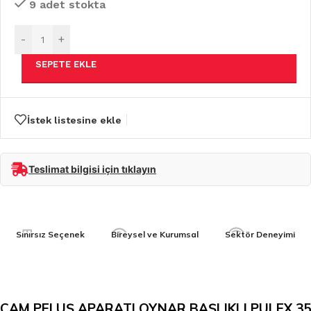
9 adet stokta
-
+
SEPETE EKLE
İstek listesine ekle
Teslimat bilgisi için tıklayın
Sınırsız Seçenek
Bireysel ve Kurumsal
Sektör Deneyimi
CAM PELUŞ APARATI OYNAR BAŞLIKLI PULEX 35