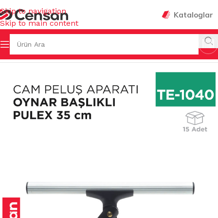
Skip to navigation
Kataloglar
Skip to main content
Sayfa
/
TEMİZLİK GEREÇLERİ
/
CAM TEMİZLEME GEREÇLERİ