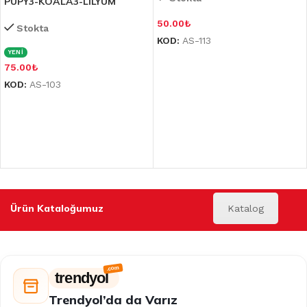
PUPY3-KOALA3-LİLYUM
50.00
₺
Stokta
KOD:
AS-113
YENİ
75.00
₺
KOD:
AS-103
Ürün Kataloğumuz
Katalog
trendyol
Trendyol’da da Varız