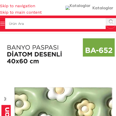
Skip to navigation
Kataloglar
Skip to main content
a Sayfa
/
EV GEREÇLERİ
/
MUHTELİF BANYO AKSESUARLARI