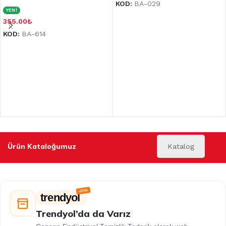
KOD:
BA-029
YENİ
355.00
₺
KOD:
BA-614
Ürün Kataloğumuz
Katalog
trendyol
Trendyol’da da Varız