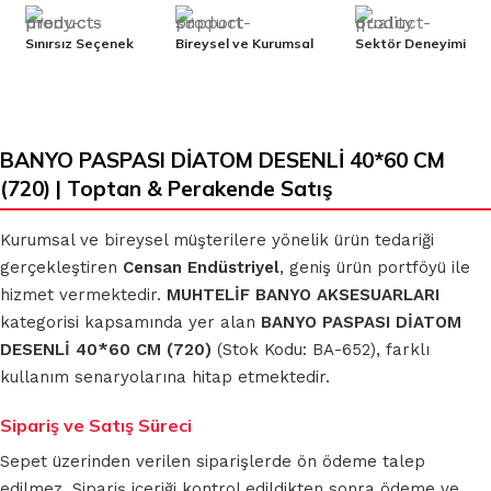
Sınırsız Seçenek
Bireysel ve Kurumsal
Sektör Deneyimi
BANYO PASPASI DİATOM DESENLİ 40*60 CM
(720) | Toptan & Perakende Satış
Kurumsal ve bireysel müşterilere yönelik ürün tedariği
gerçekleştiren
Censan Endüstriyel
, geniş ürün portföyü ile
hizmet vermektedir.
MUHTELİF BANYO AKSESUARLARI
kategorisi kapsamında yer alan
BANYO PASPASI DİATOM
DESENLİ 40*60 CM (720)
(Stok Kodu: BA-652), farklı
kullanım senaryolarına hitap etmektedir.
Sipariş ve Satış Süreci
Sepet üzerinden verilen siparişlerde ön ödeme talep
edilmez. Sipariş içeriği kontrol edildikten sonra ödeme ve