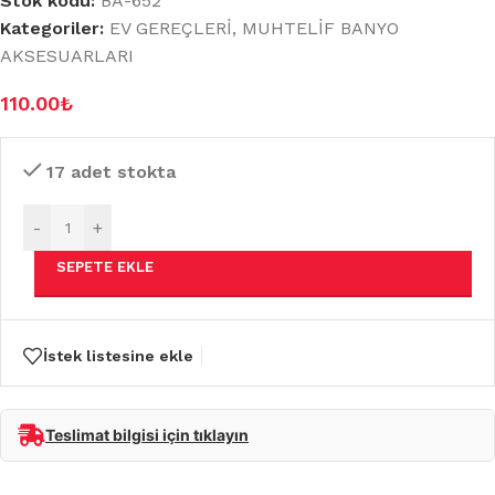
Stok kodu:
BA-652
Kategoriler:
EV GEREÇLERİ
,
MUHTELİF BANYO
AKSESUARLARI
110.00
₺
17 adet stokta
-
+
SEPETE EKLE
İstek listesine ekle
Teslimat bilgisi için tıklayın