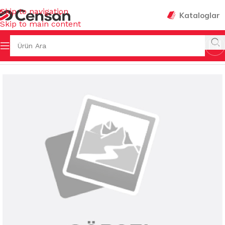
Skip to navigation
Kataloglar
Skip to main content
TEMİZLİK KİMYASALLARI
/
YAĞÇÖZ&KİREÇ ÇÖZ&TUZRUHU