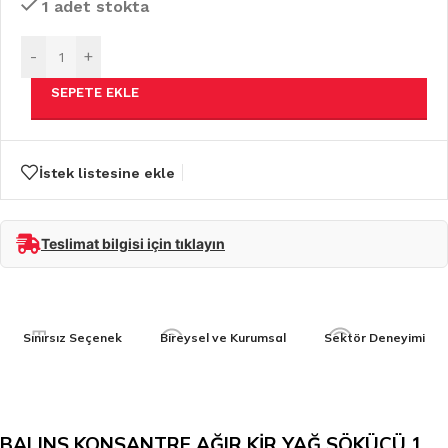
1 adet stokta
-
+
SEPETE EKLE
İstek listesine ekle
Teslimat bilgisi için tıklayın
Sınırsız Seçenek
Bireysel ve Kurumsal
Sektör Deneyimi
BALINS KONSANTRE AĞIR KİR YAĞ SÖKÜCÜ 1