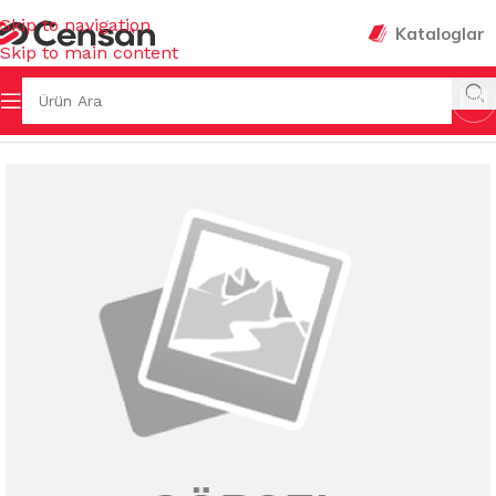
Skip to navigation
Kataloglar
Skip to main content
YASALLARI
/
BULAŞIK MAKİNE DETERJANLARI&TABLETLER