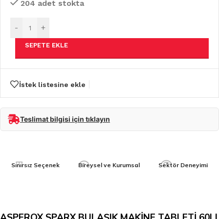
204 adet stokta
-
+
SEPETE EKLE
İstek listesine ekle
Teslimat bilgisi için tıklayın
Sınırsız Seçenek
Bireysel ve Kurumsal
Sektör Deneyimi
ASPEROX SPARX BULAŞIK MAKİNE TABLETİ 60LI