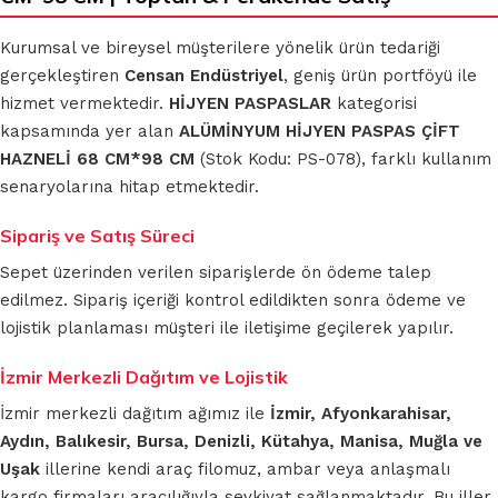
Kurumsal ve bireysel müşterilere yönelik ürün tedariği
gerçekleştiren
Censan Endüstriyel
, geniş ürün portföyü ile
hizmet vermektedir.
HİJYEN PASPASLAR
kategorisi
kapsamında yer alan
ALÜMİNYUM HİJYEN PASPAS ÇİFT
HAZNELİ 68 CM*98 CM
(Stok Kodu: PS-078), farklı kullanım
senaryolarına hitap etmektedir.
Sipariş ve Satış Süreci
Sepet üzerinden verilen siparişlerde ön ödeme talep
edilmez. Sipariş içeriği kontrol edildikten sonra ödeme ve
lojistik planlaması müşteri ile iletişime geçilerek yapılır.
İzmir Merkezli Dağıtım ve Lojistik
İzmir merkezli dağıtım ağımız ile
İzmir, Afyonkarahisar,
Aydın, Balıkesir, Bursa, Denizli, Kütahya, Manisa, Muğla ve
Uşak
illerine kendi araç filomuz, ambar veya anlaşmalı
kargo firmaları aracılığıyla sevkiyat sağlanmaktadır. Bu iller