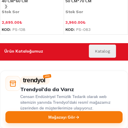
40 CM*60 CM
50 CM*70 CM
Stok Sor
Stok Sor
2,695.00
₺
3,960.00
₺
KOD:
PS-138
KOD:
PS-083
Ürün Kataloğumuz
Katalog
trendyol
Trendyol’da da Varız
Censan Endüstriyel Temizlik Tedarik olarak web
sitemizin yanında Trendyol’daki resmî mağazamız
üzerinden de müşterilerimize ulaşıyoruz.
Mağazayı Gör