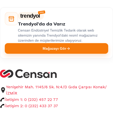
trendyol
Trendyol’da da Varız
Censan Endüstriyel Temizlik Tedarik olarak web
sitemizin yanında Trendyol’daki resmî mağazamız
üzerinden de müşterilerimize ulaşıyoruz.
Mağazayı Gör
Yenişehir Mah. 1145/6 Sk. N:4/D Gıda Çarşısı Konak/
İZMİR
İletişim 1: 0 (232) 457 22 77
İletişim 2: 0 (232) 433 37 37