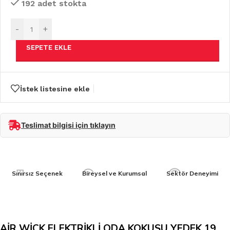
192 adet stokta
-
+
SEPETE EKLE
İstek listesine ekle
Teslimat bilgisi için tıklayın
Sınırsız Seçenek
Bireysel ve Kurumsal
Sektör Deneyimi
AİR WİCK ELEKTRİKLİ ODA KOKUSU YEDEK 19