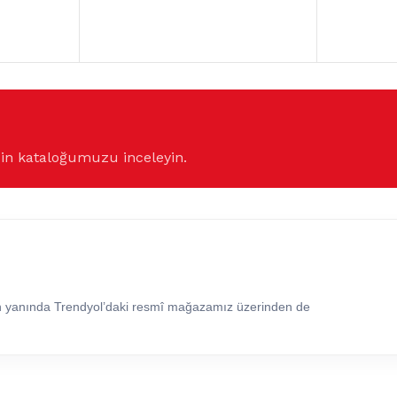
çin kataloğumuzu inceleyin.
in yanında Trendyol’daki resmî mağazamız üzerinden de