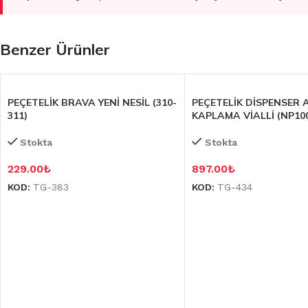
Benzer Ürünler
PEÇETELİK BRAVA YENİ NESİL (310-
PEÇETELİK DİSPENSER
311)
KAPLAMA VİALLİ (NP10
Stokta
Stokta
229.00
₺
897.00
₺
KOD:
TG-383
KOD:
TG-434