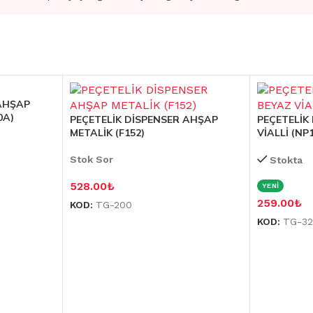
 AHŞAP
0A)
PEÇETELİK DİSPENSER AHŞAP
PEÇETELİK
METALİK (F152)
VİALLİ (NP
Stok Sor
Stokta
528.00
₺
YENİ
259.00
₺
KOD:
TG-200
KOD:
TG-32