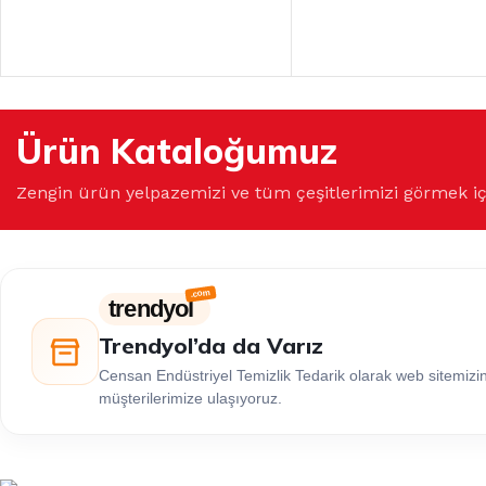
Ürün Kataloğumuz
Zengin ürün yelpazemizi ve tüm çeşitlerimizi görmek i
trendyol
Trendyol’da da Varız
Censan Endüstriyel Temizlik Tedarik olarak web sitemiz
müşterilerimize ulaşıyoruz.