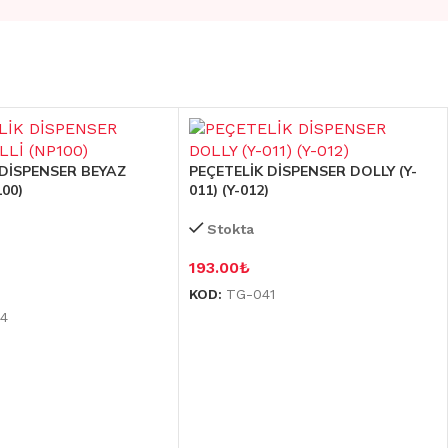
 DİSPENSER BEYAZ
PEÇETELİK DİSPENSER DOLLY (Y-
100)
011) (Y-012)
Stokta
193.00
₺
KOD:
TG-041
4