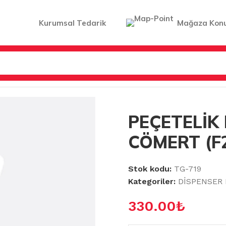
Kurumsal Tedarik
Mağaza Kon
SER PEÇETELİKLER
/
PEÇETELİK FLOSOFT CÖMERT (F291)
PEÇETELİK
CÖMERT (F
Stok kodu:
TG-719
Kategoriler:
DİSPENSER
330.00
₺