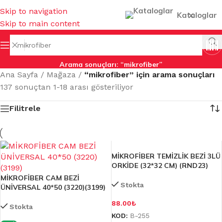
Skip to navigation
×
Kataloglar
Skip to main content
Arama sonuçları: “mikrofiber”
Ana Sayfa
/
Mağaza
/
“mikrofiber” için arama sonuçları
137 sonuçtan 1-18 arası gösteriliyor
Filitrele
MİKROFİBER TEMİZLİK BEZİ 3LÜ
ORKİDE (32*32 CM) (RND23)
MİKROFİBER CAM BEZİ
Stokta
ÜNİVERSAL 40*50 (3220)(3199)
88.00
₺
Stokta
KOD:
B-255