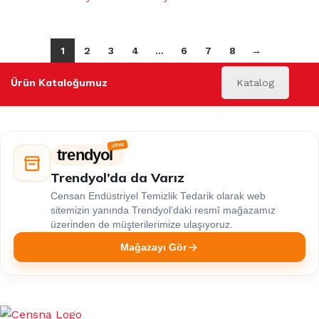
1
2
3
4
…
6
7
8
→
Ürün Kataloğumuz
Katalog
trendyol
Trendyol’da da Varız
Censan Endüstriyel Temizlik Tedarik olarak web
sitemizin yanında Trendyol’daki resmî mağazamız
üzerinden de müşterilerimize ulaşıyoruz.
Mağazayı Gör