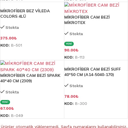
MİKROFİBER BEZ VİLEDA
COLORS 4LÜ
MİKROFİBER CAM BEZİ
MİKROTEX
Stokta
Stokta
375.00
₺
YENİ
KOD:
B-501
90.00
₺
KOD:
B-113
MİKROFİBER CAM BEZİ SUFF
40*50 CM (A14-5040-170)
MİKROFİBER CAM BEZİ SPARK
40*40 CM (2309)
Stokta
Stokta
78.00
₺
YENİ
KOD:
B-300
67.00
₺
KOD:
B-049
Ürünler otomatik yüklenemedi. Sayfa numaralarını kullanabilirsiniz.